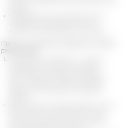
документ, подаваемый в Министерство юстиции
Болгарии.
Подтверждение знания болгарского языка:
прохождение собеседования или сдача
языкового экзамена (уровень B1 или выше).
Процесс получения гражданства через
репатриацию
Сбор документов. Первый шаг — сбор всех
необходимых доказательств болгарского
происхождения. Необходимо подтвердить
родство с предками, имевшими болгарское
гражданство или жившими на территории
Болгарии.
Подача заявления. Заявление подается лично в
Министерство юстиции Болгарии или через
консульские представительства за границей.