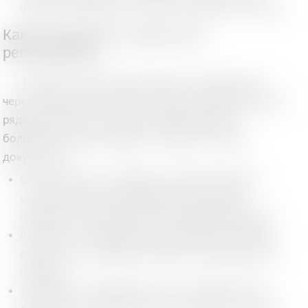
нужно отказываться от своего текущего паспорта.
Какие документы нужны для
репатриации?
Процесс получения болгарского гражданства
через репатриацию требует сбора и предоставления
ряда документов, которые подтвердят ваше
болгарское происхождение. Среди основных
документов:
Свидетельства о рождении и браке предков:
которые должны подтвердить болгарское
гражданство родителей или дедушек/бабушек.
Выписки из государственных архивов Болгарии:
документы о рождении, браке или гражданстве
предков.
Заявление на гражданство: это официальный