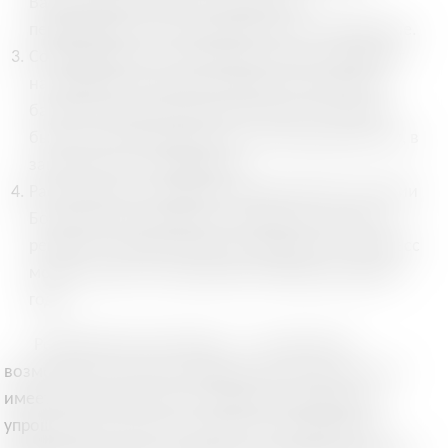
Важно предоставить все документы,
переведенные на болгарский язык и заверенные.
Собеседование на болгарском языке. Кандидат
на гражданство должен продемонстрировать
базовое знание болгарского языка. Это может
быть как собеседование, так и письменный тест, в
зависимости от процедуры.
Рассмотрение заявления. Министерство юстиции
Болгарии рассматривает заявление и выносит
решение о предоставлении гражданства. Процесс
может занять от нескольких месяцев до одного
года.
Репатриация в Болгарию — это реальная
возможность получить гражданство ЕС для тех, кто
имеет болгарские корни. Программа предлагает
упрощенные условия и множество преимуществ,