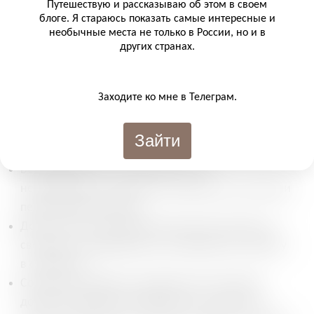
Путешествую и рассказываю об этом в своем
Преимущества репатриации в Болгарию
блоге. Я стараюсь показать самые интересные и
необычные места не только в России, но и в
других странах.
Получение болгарского гражданства через
репатриацию имеет несколько ключевых
преимуществ:
Заходите ко мне в Телеграм.
Упрощенный процесс: репатрианты могут
получить гражданство быстрее, чем обычные
Зайти
иммигранты.
Без требований к проживанию: нет
необходимости длительно проживать в Болгарии
перед подачей заявки.
Доступ к ЕС: болгарский паспорт дает право на
свободное передвижение, проживание и работу
в странах ЕС.
Сохранение родного гражданства: Болгария
допускает двойное гражданство, поэтому не