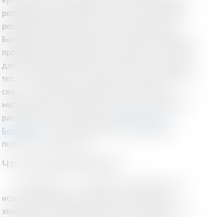
культурой, которая предлагает особую программу
репатриации для людей со стран СНГ. Программа
репатриации позволяет получить гражданство
Болгарии быстрее и проще, чем через стандартные
процедуры натурализации. Этот процесс интересен
для потомков болгарских эмигрантов, а также для
тех, кто желает жить в стране ЕС, сохраняя при этом
связь с исторической родиной. В этой статье
миграционные специалисты компании Migronium
рассмотрели, как происходит
репатриация в
Болгарию
и что нужно сделать для успешного
получения гражданства.
Что такое репатриация?
Репатриация — это процесс возвращения на
историческую родину людей, которые имеют
этнические или культурные связи с определенной