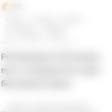
Как ехать
Что почитать
Куда ехать
Что посмотреть
Сообщество
Туры
Найти авиабилет
Найти отель
Главная страница
Партнеры
Статьи о путешествиях
Репатриация в Болгарию:
путь к гражданству через
болгарские корни
Болгария — страна с богатой историей и