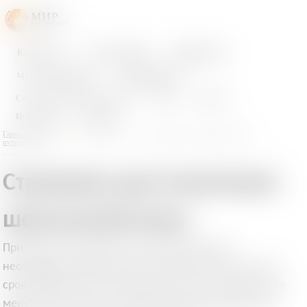
Как ехать
Что почитать
Куда ехать
Что посмотреть
Сообщество
Самостоятельные путешествия
Отчеты
Новости
Публикации
Интервью
Главная страница
Что почитать
Энциклопедия самостоятельных
путешествий
Страховка для получения
шенгенской визы
При подаче заявления на шенгенскую визу,
необходимо предоставить страховой полис на весь
срок пребывания в шенгенской зоне и покрытием не
менее 30 тыс. евро. Страховка должна действовать