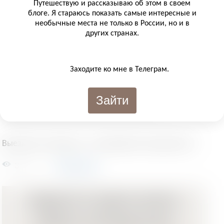
Путешествую и рассказываю об этом в своем
должна включать риски - спорт. От того какие вы
блоге. Я стараюсь показать самые интересные и
параметры и ограничения выберите, зависит
необычные места не только в России, но и в
других странах.
окончательная стоимость страховки.
Русские туристы любят отдыхать с размахом, так что
Заходите ко мне в Телеграм.
не забывайте, что страховая откажет вам в выплате,
если вы находились в состоянии алкогольного
Зайти
опьянения в момент страхового случая.
Выезжая за границу - не забывайте страховаться!
3458
©
Алекс Арт
Будьте в курсе всего
самого интересного