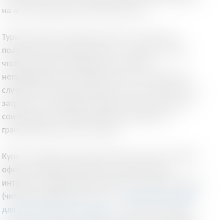
на всей территории шенгенской зоны.
Туристическая страховка нужна не только для
получения шенгенской визы, но и для вас лично,
чтобы вы были защищенными в любых
непредвиденных ситуациях (а они, к сожалению,
случаются на отдыхе довольно часто). Помните, что
затраты на страховку (в среднем 1 евро в день) не
соизмеримы с медицинскими расходами за
границей (десятки тысяч евро).
Купить страховку путешественника можно в любом
офисе страховой компании или прямо через
интернет. Я рекомендую покупать страховку онлайн
(читайте подробнее в статье - "
Как купить страховку
для туристов через интернет
"), так как там можно